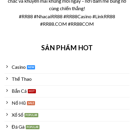
chắc và khuyến mãi khủng mỗi ngày – nơi đam mê bùng nổ
cùng chiến thắng!
#RR88 #NhacaiRR88 #RR88Casino #LinkRR88
#RR88.COM #RR88COM
SẢN PHẨM HOT
Casino
Thể Thao
Bắn Cá
Nổ Hũ
Xổ Số
Đá Gà