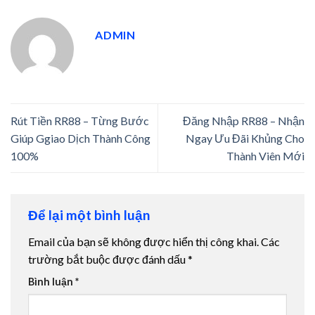
ADMIN
Rút Tiền RR88 – Từng Bước
Đăng Nhập RR88 – Nhận
Giúp Ggiao Dịch Thành Công
Ngay Ưu Đãi Khủng Cho
100%
Thành Viên Mới
Để lại một bình luận
Email của bạn sẽ không được hiển thị công khai.
Các
trường bắt buộc được đánh dấu
*
Bình luận
*