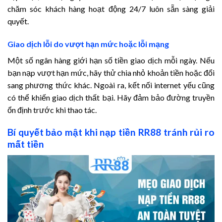
chăm sóc khách hàng hoạt động 24/7 luôn sẵn sàng giải
quyết.
Giao dịch lỗi do vượt hạn mức hoặc lỗi mạng
Một số ngân hàng giới hạn số tiền giao dịch mỗi ngày. Nếu
bạn nạp vượt hạn mức, hãy thử chia nhỏ khoản tiền hoặc đổi
sang phương thức khác. Ngoài ra, kết nối internet yếu cũng
có thể khiến giao dịch thất bại. Hãy đảm bảo đường truyền
ổn định trước khi thao tác.
Bí quyết bảo mật khi nạp tiền RR88 tránh rủi ro
mất tiền