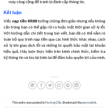
máy công cộng để tránh bị đánh cắp thông tin.
Kết luận
Việc
nạp tiền RR88
tưởng chừng đơn giản nhưng nếu không
cẩn trọng bạn có thể gặp rủi ro hoặc mất thời gian xử lý lỗi.
Với hướng dẫn chi tiết trong bài viết, bạn đã có thể nắm rõ
toàn bộ quy trình nạp tiền qua các hình thức khác nhau, cách
xử lý khi giao dịch lỗi và những bí quyết bảo mật tài khoản
hiệu quả. Hãy luôn thực hiện trên kênh chính thức, kiểm tra
kỹ thông tin và lưu lại biên lai để đảm bảo quyền lợi của mình.
This entry was posted in
Hướng Dẫn
. Bookmark the
permalink
.