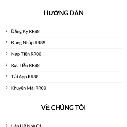
HƯỚNG DẪN
Đăng Ký RR88
Đăng Nhập RR88
Nạp Tiền RR88
Rút TIền RR88
Tải App RR88
Khuyến Mãi RR88
VỀ CHÚNG TÔI
Liên Hệ Nhà Cái